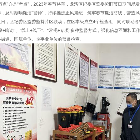
“节点”亦是“考点”，2023年春节将至，龙湾区纪委区监委紧盯节日期间易
作，及时敲响廉洁“警钟”，持续推进正风肃纪，筑牢春节廉洁防线，营造
近日，区纪委区监委坚持片区联动，在区本级成立4个检查组，同时联动各
察+暗访”、“线上+线下”、“常规+专项”多种监督方式，强化信息互通和
各街道、区属单位、企事业单位的监督检查。