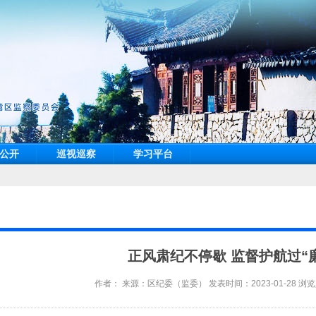
公开
巡视巡察
学习平台
正风肃纪不停歇 监督护航过“
作者： 来源：区纪委（监委） 发表时间：2023-01-28 浏